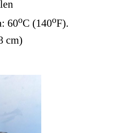
len
o
o
a: 60
C (140
F).
08 cm)