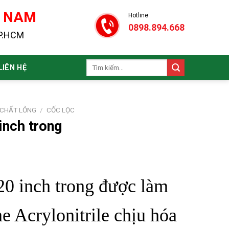
N NAM
Hotline
0898.894.668
TP.HCM
Tìm
LIÊN HỆ
kiếm:
 CHẤT LỎNG
/
CỐC LỌC
inch trong
20 inch trong được làm
e Acrylonitrile chịu hóa