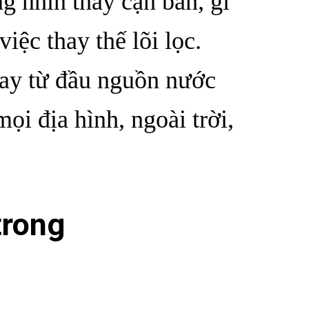
 nhìn thấy cặn bẩn, gỉ
iệc thay thế lõi lọc.
gay từ đầu nguồn nước
mọi địa hình, ngoài trời,
trong