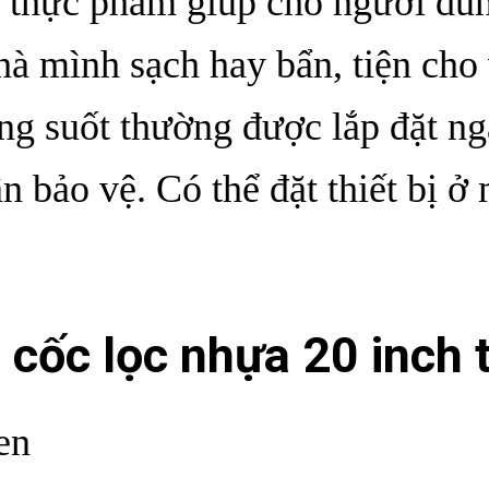
 thực phẩm giúp cho người dùng
à mình sạch hay bẩn, tiện cho v
ong
suốt thường được lắp đặt n
ần bảo vệ. Có thể đặt thiết bị ở 
 cốc lọc nhựa 2
0
inch 
en