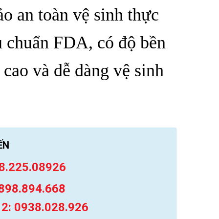
o an toàn vệ sinh thực
u chuẩn FDA, có độ bền
t cao và dễ dàng vệ sinh
ẾN
8.225.08926
898.894.668
 2: 0938.028.926