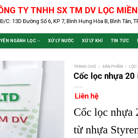
ÔNG TY TNHH SX TM DV LỌC MIỀ
Đ/C: 13D Đường Số 6, KP 7, Bình Hưng Hòa B, Bình Tân, 
YÊN NGÀNH LỌC
XỬ LÝ NƯỚC
XỬ LÝ KHÍ
TIN TỨC
TRANG CHỦ
/
SẢN PHẨM
/
LỌC
Cốc lọc nhựa 20 
Liên hệ
Cốc lọc nhựa 
từ nhựa Styren