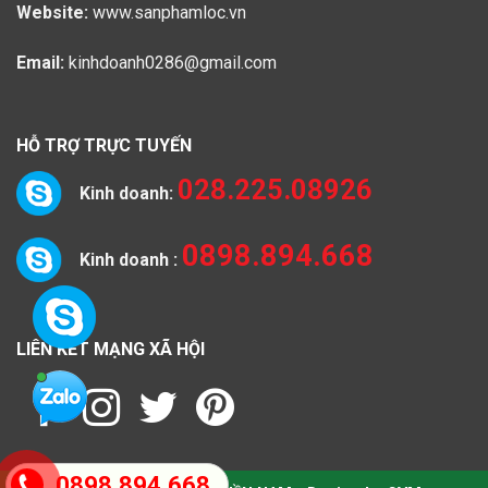
Website:
www.sanphamloc.vn
Email:
kinhdoanh0286@gmail.com
HỖ TRỢ TRỰC TUYẾN
028.225.08926
Kinh doanh:
0898.894.668
Kinh doanh :
LIÊN KẾT MẠNG XÃ HỘI
0898.894.668