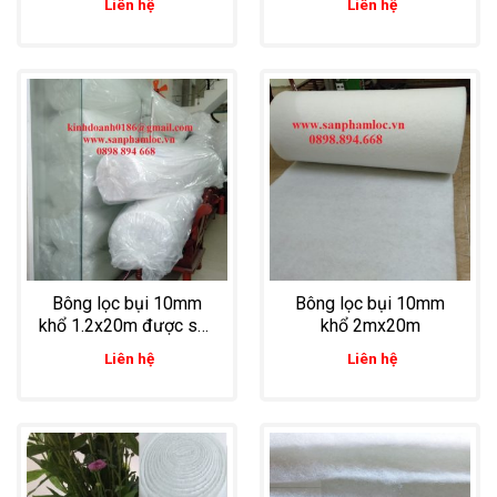
Liên hệ
Liên hệ
Bông lọc bụi 10mm
Bông lọc bụi 10mm
khổ 1.2x20m được sản
khổ 2mx20m
xuất theo yêu cầu dùng
Liên hệ
Liên hệ
để ngăn bụi thô và lọc
sạch không khí