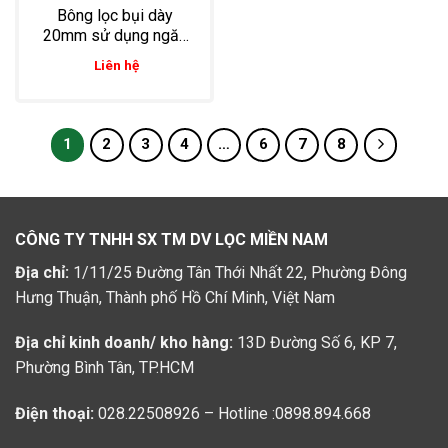
Bông lọc bụi dày
20mm sử dụng ngăn
bụi trong chế biến thực
Liên hệ
phẩm
1
2
3
4
…
6
7
8
CÔNG TY TNHH SX TM DV LỌC MIỀN NAM
Địa chỉ:
1/11/25 Đường Tân Thới Nhất 22, Phường Đông
Hưng Thuận, Thành phố Hồ Chí Minh, Việt Nam
Địa chỉ kinh doanh/ kho hàng:
13D Đường Số 6, KP 7,
Phường Bình Tân, TP.HCM
Điện thoại:
028.22508926 – Hotline :0898.894.668