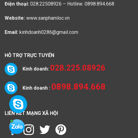
Điện thoại:
028.22508926 – Hotline :0898.894.668
Website:
www.sanphamloc.vn
Email:
kinhdoanh0286@gmail.com
HỖ TRỢ TRỰC TUYẾN
028.225.08926
Kinh doanh:
0898.894.668
Kinh doanh :
LIÊN KẾT MẠNG XÃ HỘI