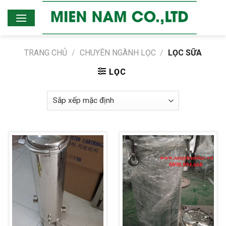
Skip
to
content
TRANG CHỦ
/
CHUYÊN NGÀNH LỌC
/
LỌC SỮA
LỌC