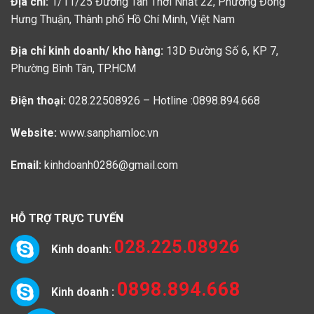
Địa chỉ:
1/11/25 Đường Tân Thới Nhất 22, Phường Đông
Hưng Thuận, Thành phố Hồ Chí Minh, Việt Nam
Địa chỉ kinh doanh/ kho hàng:
13D Đường Số 6, KP 7,
Phường Bình Tân, TP.HCM
Điện thoại:
028.22508926 – Hotline :0898.894.668
Website:
www.sanphamloc.vn
Email:
kinhdoanh0286@gmail.com
HỖ TRỢ TRỰC TUYẾN
028.225.08926
Kinh doanh:
0898.894.668
Kinh doanh :