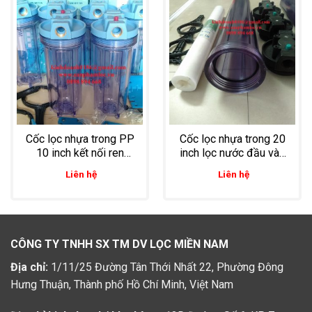
Cốc lọc nhựa trong PP
Cốc lọc nhựa trong 20
10 inch kết nối ren
inch lọc nước đầu vào
27mm có nút xã khí
cho gia đình, lọc nước
Liên hệ
Liên hệ
giếng
CÔNG TY TNHH SX TM DV LỌC MIỀN NAM
Địa chỉ:
1/11/25 Đường Tân Thới Nhất 22, Phường Đông
Hưng Thuận, Thành phố Hồ Chí Minh, Việt Nam