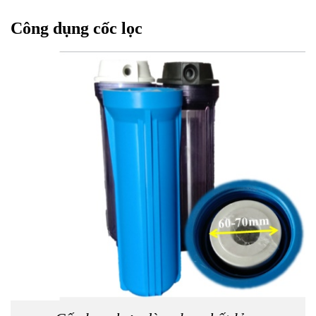
Công d
ụ
ng cốc lọc