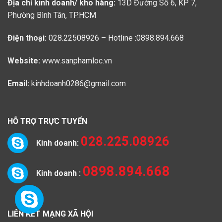
Địa chỉ kinh doanh/ kho hàng:
13D Đường Số 6, KP 7,
Phường Bình Tân, TP.HCM
Điện thoại:
028.22508926 – Hotline :0898.894.668
Website:
www.sanphamloc.vn
Email:
kinhdoanh0286@gmail.com
HỖ TRỢ TRỰC TUYẾN
028.225.08926
Kinh doanh:
0898.894.668
Kinh doanh :
LIÊN KẾT MẠNG XÃ HỘI