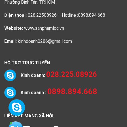
Phường Bình Tân, TP.HCM
Điện thoại:
028.22508926 – Hotline :0898.894.668
Website:
www.sanphamloc.vn
Email:
kinhdoanh0286@gmail.com
HỖ TRỢ TRỰC TUYẾN
028.225.08926
Kinh doanh:
0898.894.668
Kinh doanh :
LIÊN KẾT MẠNG XÃ HỘI