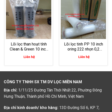
Lõi lọc than hoạt tính
Lõi lọc tinh PP 10 inch
Clean & Green 10 inch
oring 222 nhọn 0,2
Hàn Quốc
micron lọc dầu dừa,
Liên hệ
Liên hệ
dầu cọ, dầu thực vật
CÔNG TY TNHH SX TM DV LỌC MIỀN NAM
Địa chỉ:
1/11/25 Đường Tân Thới Nhất 22, Phường Đông
Hưng Thuận, Thành phố Hồ Chí Minh, Việt Nam
Địa chỉ kinh doanh/ kho hàng:
13D Đường Số 6, KP 7,