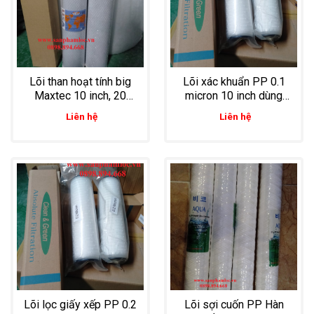
Lõi than hoạt tính big
Lõi xác khuẩn PP 0.1
Maxtec 10 inch, 20
micron 10 inch dùng
inch lọc chất lỏng lưu
trong lọc nước sạch
Liên hệ
Liên hệ
lượng lớn
cho các bệnh viện
Lõi lọc giấy xếp PP 0.2
Lõi sợi cuốn PP Hàn