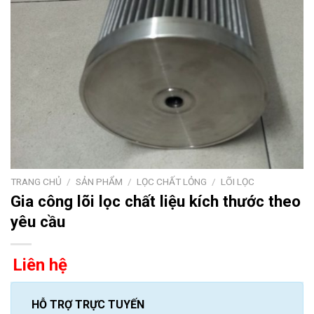
TRANG CHỦ
/
SẢN PHẨM
/
LỌC CHẤT LỎNG
/
LÕI LỌC
Gia công lõi lọc chất liệu kích thước theo
yêu cầu
Liên hệ
HỖ TRỢ TRỰC TUYẾN