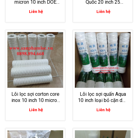
micron 10 inch DOE
Quốc 20 inch 25
Clean & Green Hàn
micron lọc tạp chất
Liên hệ
Liên hệ
Quốc
trong mực in
Lõi lọc sợi corton core
Lõi lọc sợi quấn Aqua
inox 10 inch 10 micron
10 inch loại bỏ cặn dầu
lọc cặn cho sản xuất
chiên, dầu thải trong
Liên hệ
Liên hệ
mực in
thực phẩm