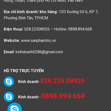
Hưng Thuận, Thành phố Hồ Chí Minh, Việt Nam
Địa chỉ kinh doanh/ kho hàng:
13D Đường Số 6, KP 7,
Phường Bình Tân, TP.HCM
Điện thoại:
028.22508926 – Hotline :0898.894.668
Website:
www.sanphamloc.vn
Email:
kinhdoanh0286@gmail.com
HỖ TRỢ TRỰC TUYẾN
028.225.08926
Kinh doanh:
0898.894.668
Kinh doanh :