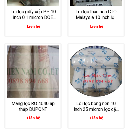
Lõi lọc giấy xếp PP 10
Lõi lọc than nén CTO
inch 0.1 micron DOE
Malaysia 10 inch lọc
lọc thực phẩm
nước tinh khiết đóng
Liên hệ
Liên hệ
chai
Màng lọc RO 4040 áp
Lõi lọc bông nén 10
thấp DUPONT
inch 25 micron lọc cặn
cho nước, thực phẩm,
Liên hệ
Liên hệ
dược phẩm, hóa chất