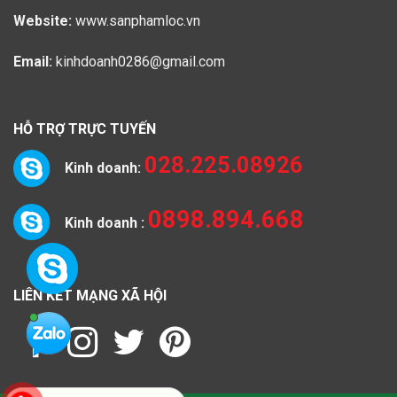
Website:
www.sanphamloc.vn
Email:
kinhdoanh0286@gmail.com
HỖ TRỢ TRỰC TUYẾN
028.225.08926
Kinh doanh:
0898.894.668
Kinh doanh :
LIÊN KẾT MẠNG XÃ HỘI