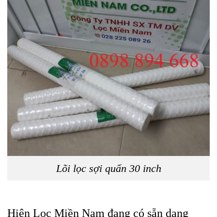
Lõi lọc sợi quấn 30 inch
Hiện Lọc Miền Nam đang có sẵn dạng