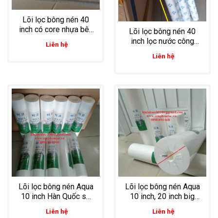
Lõi lọc bông nén 40
inch có core nhựa bên
Lõi lọc bông nén 40
trong, gia cố 2 đầu
inch lọc nước công
Liên hệ
chuyên dùng lọc chất
nghiệp
Liên hệ
lỏng lưu lượng lớn
Lõi lọc bông nén Aqua
Lõi lọc bông nén Aqua
10 inch Hàn Quốc sử
10 inch, 20 inch big
dụng hệ thống lọc
blue chuyên dùng nước
Liên hệ
Liên hệ
nước sinh hoạt, nước
cấp dân dụng, nước