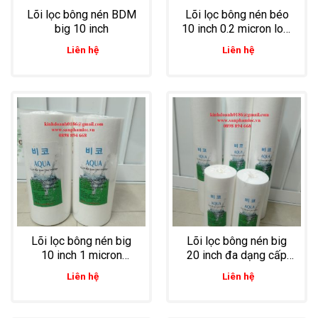
Lõi lọc bông nén BDM
Lõi lọc bông nén béo
big 10 inch
10 inch 0.2 micron loại
bỏ tạp chất li ti trong
Liên hệ
Liên hệ
nước tinh khiết
Lõi lọc bông nén big
Lõi lọc bông nén big
10 inch 1 micron
20 inch đa dạng cấp
chuyên dùng lọc thực
độ lọc từ thô đến tinh,
Liên hệ
Liên hệ
phẩm, lọc nước tinh
lọc chất lỏng, lọc với
khiết
lưu lượng lớn