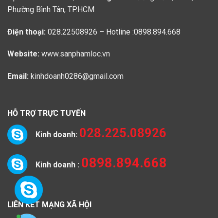
Phường Bình Tân, TP.HCM
Điện thoại:
028.22508926 – Hotline :0898.894.668
Website:
www.sanphamloc.vn
Email:
kinhdoanh0286@gmail.com
HỖ TRỢ TRỰC TUYẾN
028.225.08926
Kinh doanh:
0898.894.668
Kinh doanh :
LIÊN KẾT MẠNG XÃ HỘI