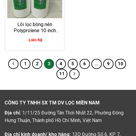
Lõi lọc bông nén
Polyprolene 10 inch
big blue 1 micron lọc
Liên hệ
chất lỏng dược phẩm,
thực phẩm
1
2
3
4
5
6
…
9
10
11
CÔNG TY TNHH SX TM DV LỌC MIỀN NAM
Địa chỉ:
1/11/25 Đường Tân Thới Nhất 22, Phường Đông
Hưng Thuận, Thành phố Hồ Chí Minh, Việt Nam
Địa chỉ kinh doanh/ kho hàng:
13D Đường Số 6, KP 7,