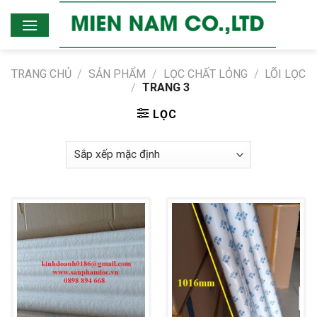
Skip
to
content
TRANG CHỦ
/
SẢN PHẨM
/
LỌC CHẤT LỎNG
/
LÕI LỌC
/
TRANG 3
LỌC