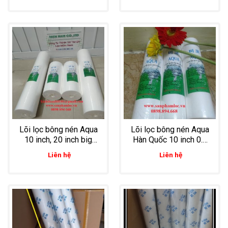
cấp, nước giếng khoan
đầu vào nhà máy
Lõi lọc bông nén Aqua
Lõi lọc bông nén Aqua
10 inch, 20 inch big
Hàn Quốc 10 inch 0.5
chuyên dùng nước cấp
micron loại bỏ cặn
Liên hệ
Liên hệ
dân dụng, nước đầu
trong dây chuyền lọc
vào nhà máy
nước ép trái cây