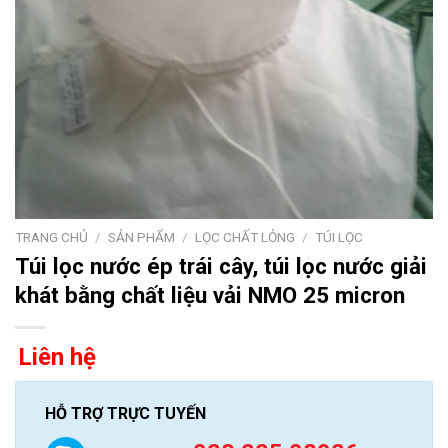
TRANG CHỦ
/
SẢN PHẨM
/
LỌC CHẤT LỎNG
/
TÚI LỌC
Túi lọc nước ép trái cây, túi lọc nước giải
khát bằng chất liệu vải NMO 25 micron
Liên hệ
HỖ TRỢ TRỰC TUYẾN