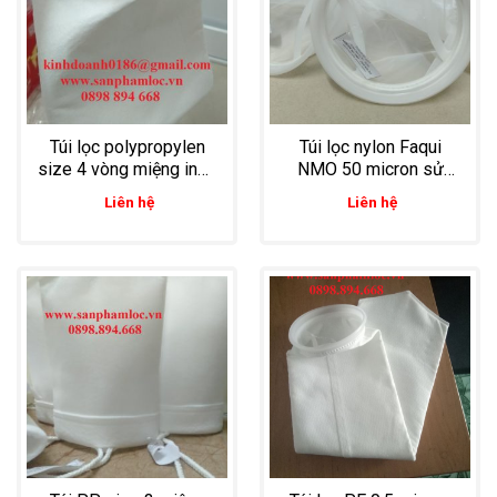
Túi lọc polypropylen
Túi lọc nylon Faqui
size 4 vòng miệng inox
NMO 50 micron sử
lọc chất lỏng dược
dụng lọc thực phẩm,
Liên hệ
Liên hệ
phẩm, thuốc nước, sirô
lọc nước giải khát