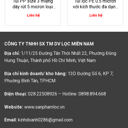
Túi PP size 3 miệng
Túi lọc PE 0.5 micron
dây rút 5 micron loại
với kích thước đa dạng
bỏ vụn kim loại trong
dùng lọc cặn, làm trong
Liên hệ
Liên hệ
lọc nước xi mạ
nước giếng, nước cấp
sinh hoạt
CÔNG TY TNHH SX TM DV LỌC MIỀN NAM
Địa chỉ:
1/11/25 Đường Tân Thới Nhất 22, Phường Đông
Hưng Thuận, Thành phố Hồ Chí Minh, Việt Nam
Địa chỉ kinh doanh/ kho hàng:
13D Đường Số 6, KP 7,
Phường Bình Tân, TP.HCM
Điện thoại:
028.22508926 – Hotline :0898.894.668
Website:
www.sanphamloc.vn
Email:
kinhdoanh0286@gmail.com