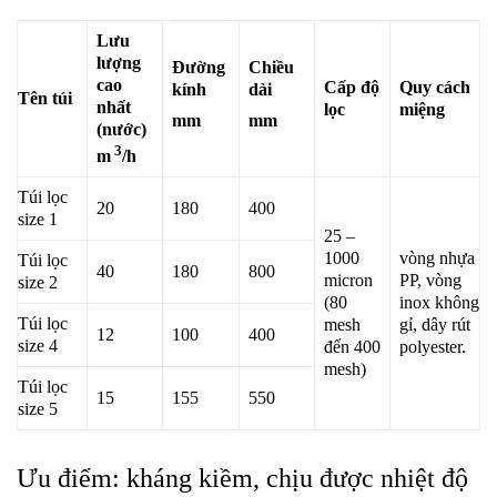
Lưu
lượng
Đường
Chiều
cao
Cấp độ
Quy cách
kính
dài
Tên túi
nhất
lọc
miệng
mm
mm
(nước)
3
m
/h
Túi lọc
20
180
400
size 1
25 –
1000
vòng nhựa
Túi lọc
40
180
800
micron
PP, vòng
size 2
(80
inox không
Túi lọc
mesh
gỉ, dây rút
12
100
400
size 4
đến 400
polyester.
mesh)
Túi lọc
15
155
550
size 5
Ưu điểm: kháng kiềm, chịu được nhiệt độ