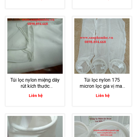
kế theo yêu cầu
học rộng an toàn trong
lọc công nghiệp
Túi lọc nylon miệng dây
Túi lọc nylon 175
rút kích thước
micron lọc gia vị may
1.6mx2m 25 micron
theo kích thước yêu
Liên hệ
Liên hệ
dùng trong sản xuất
cầu
gia vị