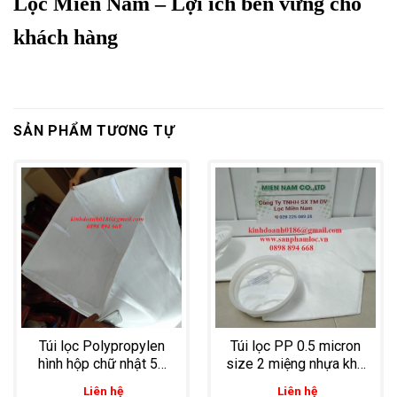
Lọc Miền Nam – Lợi ích bền vững cho
khách hàng
SẢN PHẨM TƯƠNG TỰ
Túi lọc Polypropylen
Túi lọc PP 0.5 micron
hình hộp chữ nhật 50
size 2 miệng nhựa khả
micron có dây cột thiết
năng tương thích hóa
Liên hệ
Liên hệ