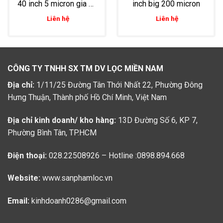
40 inch 5 micron gia cố
inch big 200 micron
2 đầu và có core nhựa
Liên hệ
Liên hệ
chịu lực bên trong
CÔNG TY TNHH SX TM DV LỌC MIỀN NAM
Địa chỉ:
1/11/25 Đường Tân Thới Nhất 22, Phường Đông
Hưng Thuận, Thành phố Hồ Chí Minh, Việt Nam
Địa chỉ kinh doanh/ kho hàng:
13D Đường Số 6, KP 7,
Phường Bình Tân, TP.HCM
Điện thoại:
028.22508926 – Hotline :0898.894.668
Website:
www.sanphamloc.vn
Email:
kinhdoanh0286@gmail.com