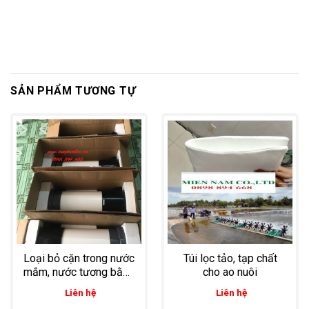
SẢN PHẨM TƯƠNG TỰ
Loại bỏ cặn trong nước
Túi lọc tảo, tạp chất
mắm, nước tương bằng
cho ao nuôi
bình lọc lõi nhựa UPVC
Liên hệ
Liên hệ
3 lõi 20 inch an toàn và