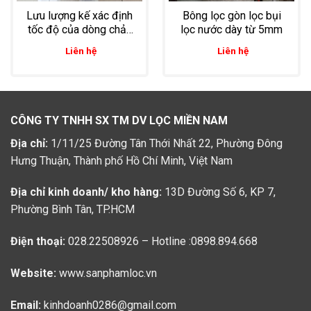
Lưu lượng kế xác định
Bông lọc gòn lọc bụi
tốc độ của dòng chảy
lọc nước dày từ 5mm
đi qua đường ống
Liên hệ
Liên hệ
CÔNG TY TNHH SX TM DV LỌC MIỀN NAM
Địa chỉ:
1/11/25 Đường Tân Thới Nhất 22, Phường Đông
Hưng Thuận, Thành phố Hồ Chí Minh, Việt Nam
Địa chỉ kinh doanh/ kho hàng:
13D Đường Số 6, KP 7,
Phường Bình Tân, TP.HCM
Điện thoại:
028.22508926 – Hotline :0898.894.668
Website:
www.sanphamloc.vn
Email:
kinhdoanh0286@gmail.com