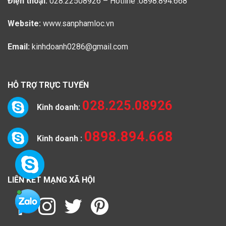
Điện thoại:
028.22508926 – Hotline :0898.894.668
Website:
www.sanphamloc.vn
Email:
kinhdoanh0286@gmail.com
HỖ TRỢ TRỰC TUYẾN
028.225.08926
Kinh doanh:
0898.894.668
Kinh doanh :
LIÊN KẾT MẠNG XÃ HỘI