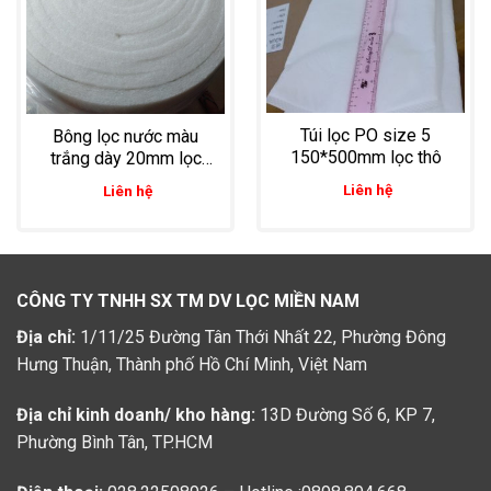
Túi lọc PO size 5
Bông lọc nước màu
150*500mm lọc thô
trắng dày 20mm lọc
nước đầu vào và nước
Liên hệ
Liên hệ
thải đầu ra cho ao nuôi
tôm
CÔNG TY TNHH SX TM DV LỌC MIỀN NAM
Địa chỉ:
1/11/25 Đường Tân Thới Nhất 22, Phường Đông
Hưng Thuận, Thành phố Hồ Chí Minh, Việt Nam
Địa chỉ kinh doanh/ kho hàng:
13D Đường Số 6, KP 7,
Phường Bình Tân, TP.HCM