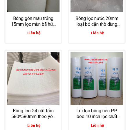
Bông gòn màu trắng
Bông lọc nước 20mm
15mm lọc mùn bã hữu
loại bỏ cặn thô dùng
cơ, lọc bùn đáy vuông
cho cả ao nuôi tôm và
Liên hệ
Liên hệ
nuôi tôm sú, tôm thẻ
lọc nước sinh hoạt
trong gia đình
Bông lọc G4 cắt tấm
Lõi lọc bông nén PP
580*580mm theo yêu
béo 10 inch lọc chất
cầu dùng lọc thô nước
lỏng lưu lượng lớn
Liên hệ
Liên hệ
đầu nguồn
trong nông nghiệp và