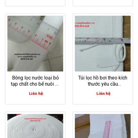
công nghiệp
Bông lọc nước loại bỏ
Túi lọc hồ bơi theo kích
tạp chất cho bể nuôi cá
thước yêu cầu
giống tiêu chuẩn G4
33*35cm
Liên hệ
Liên hệ
dày 20mm