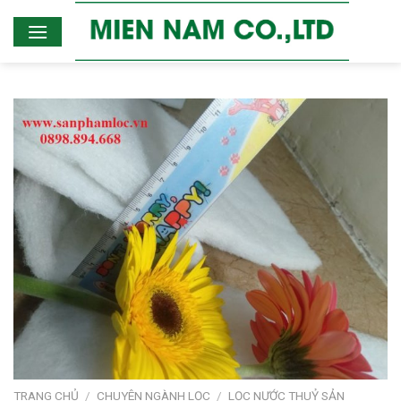
Skip
to
content
TRANG CHỦ
/
CHUYÊN NGÀNH LỌC
/
LỌC NƯỚC THUỶ SẢN