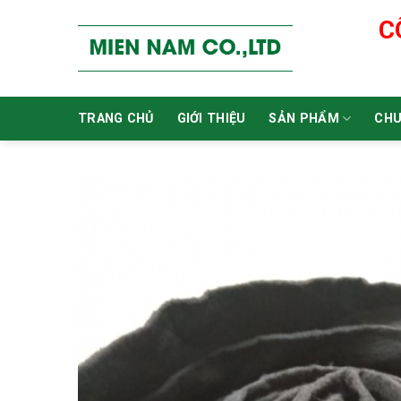
Skip
C
to
content
TRANG CHỦ
GIỚI THIỆU
SẢN PHẨM
CHU