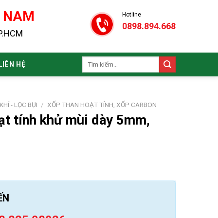
N NAM
Hotline
0898.894.668
TP.HCM
Tìm
LIÊN HỆ
kiếm:
KHÍ - LỌC BỤI
/
XỐP THAN HOẠT TÍNH, XỐP CARBON
ạt tính khử mùi dày 5mm,
ẾN