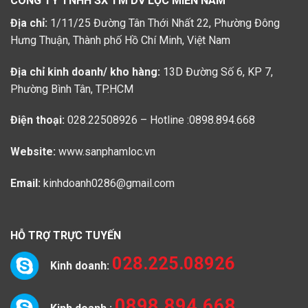
CÔNG TY TNHH SX TM DV LỌC MIỀN NAM
Địa chỉ:
1/11/25 Đường Tân Thới Nhất 22, Phường Đông
Hưng Thuận, Thành phố Hồ Chí Minh, Việt Nam
Địa chỉ kinh doanh/ kho hàng:
13D Đường Số 6, KP 7,
Phường Bình Tân, TP.HCM
Điện thoại:
028.22508926 – Hotline :0898.894.668
Website:
www.sanphamloc.vn
Email:
kinhdoanh0286@gmail.com
HỖ TRỢ TRỰC TUYẾN
028.225.08926
Kinh doanh:
0898.894.668