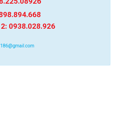
8.225.08926
898.894.668
 2: 0938.028.926
0186@gmail.com