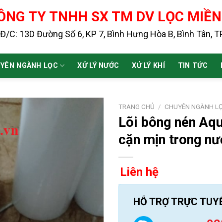
ÔNG TY TNHH SX TM DV LỌC MIỀ
Đ/C: 13D Đường Số 6, KP 7, Bình Hưng Hòa B, Bình Tân, 
YÊN NGÀNH LỌC
XỬ LÝ NƯỚC
XỬ LÝ KHÍ
TIN TỨC
TRANG CHỦ
/
CHUYÊN NGÀNH L
Lõi bông nén Aqu
cặn mịn trong n
Liên hệ
HỖ TRỢ TRỰC TUY