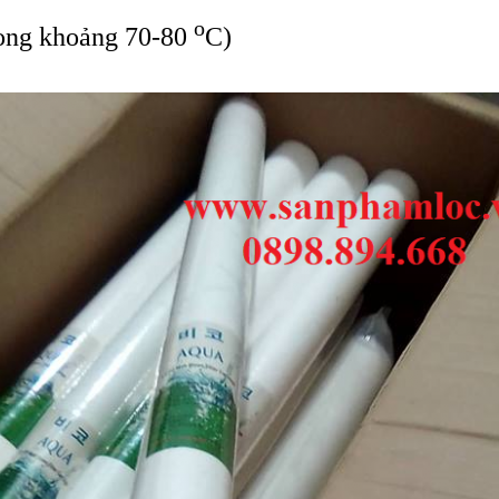
o
rong khoảng 70-80
C)