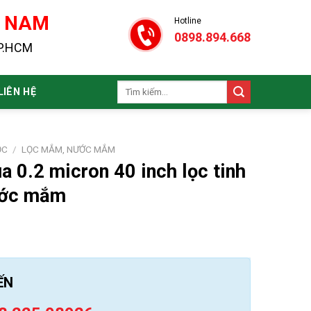
N NAM
Hotline
0898.894.668
TP.HCM
Tìm
LIÊN HỆ
kiếm:
ỌC
/
LỌC MẮM, NƯỚC MẮM
a 0.2 micron 40 inch lọc tinh
ước mắm
ẾN