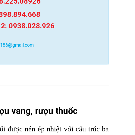
8.225.08926
898.894.668
 2: 0938.028.926
0186@gmail.com
ượu vang, rượu thuốc
i được nén ép nhiệt với cấu trúc ba