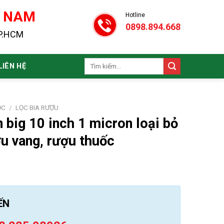
N NAM
Hotline
0898.894.668
TP.HCM
Tìm
LIÊN HỆ
kiếm:
ỌC
/
LỌC BIA RƯỢU
 big 10 inch 1 micron loại bỏ
ợu vang, rượu thuốc
ẾN