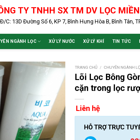
ÔNG TY TNHH SX TM DV LỌC MIỀ
Đ/C: 13D Đường Số 6, KP 7, Bình Hưng Hòa B, Bình Tân, 
YÊN NGÀNH LỌC
XỬ LÝ NƯỚC
XỬ LÝ KHÍ
TIN TỨC
TRANG CHỦ
/
CHUYÊN NGÀNH L
Lõi Lọc Bông Gòn
cặn trong lọc rư
Liên hệ
HỖ TRỢ TRỰC TUY