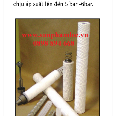
chịu áp suất lên đến 5 b
a
r -6bar.