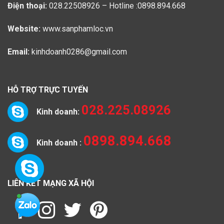
Điện thoại:
028.22508926 – Hotline :0898.894.668
Website:
www.sanphamloc.vn
Email:
kinhdoanh0286@gmail.com
HỖ TRỢ TRỰC TUYẾN
028.225.08926
Kinh doanh:
0898.894.668
Kinh doanh :
LIÊN KẾT MẠNG XÃ HỘI