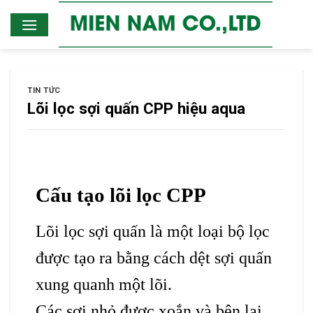
Skip
to
content
TIN TỨC
Lõi lọc sợi quấn CPP hiệu aqua
Cấu tạo lõi lọc CPP
Lõi lọc sợi quấn là một loại bộ lọc
được tạo ra bằng cách dệt sợi quấn
xung quanh một lõi.
Các sợi nhỏ được xoắn và bện lại