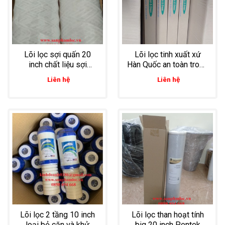
Lõi lọc sợi quấn 20
Lõi lọc tinh xuất xứ
inch chất liệu sợi
Hàn Quốc an toàn trong
cotton core PP chuyên
lọc thực phẩm, lọc
Liên hệ
Liên hệ
dùng lọc nước thải
rượu, lọc bia
công nghiệp
Lõi lọc 2 tầng 10 inch
Lõi lọc than hoạt tính
loại bỏ cặn và khử
big 20 inch Pentek