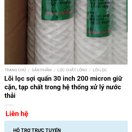
TRANG CHỦ
/
SẢN PHẨM
/
LỌC CHẤT LỎNG
/
LÕI LỌC
Lõi lọc sợi quấn 30 inch 200 micron giữ
cặn, tạp chất trong hệ thống xử lý nước
thải
Liên hệ
HỖ TRỢ TRỰC TUYẾN