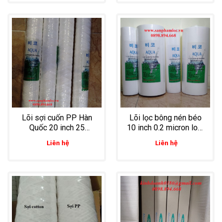
Lõi sợi cuốn PP Hàn
Lõi lọc bông nén béo
Quốc 20 inch 25
10 inch 0.2 micron loại
micron lọc tạp chất
bỏ tạp chất li ti trong
Liên hệ
Liên hệ
trong mực in
nước tinh khiết