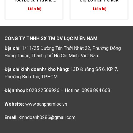
phèn trong nước sinh
xuất xứ Mỹ
Liên hệ
Liên hệ
hoạt
CÔNG TY TNHH SX TM DV LỌC MIỀN NAM
Địa chỉ:
1/11/25 Đường Tân Thới Nhất 22, Phường Đông
Hưng Thuận, Thành phố Hồ Chí Minh, Việt Nam
Địa chỉ kinh doanh/ kho hàng:
13D Đường Số 6, KP 7,
Phường Bình Tân, TP.HCM
Điện thoại:
028.22508926 – Hotline :0898.894.668
Website:
www.sanphamloc.vn
Email:
kinhdoanh0286@gmail.com