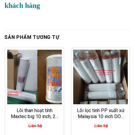
khách hàng
SẢN PHẨM TƯƠNG TỰ
Lõi than hoạt tính
Lõi lọc tinh PP xuất xứ
Maxtec big 10 inch, 20
Malaysia 10 inch DOE
inch lọc chất lỏng lưu
0.1 micron
Liên hệ
Liên hệ
lượng lớn