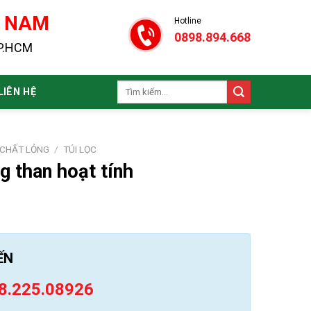
N NAM
Hotline
0898.894.668
TP.HCM
Tìm
LIÊN HỆ
kiếm:
 CHẤT LỎNG
/
TÚI LỌC
 than hoạt tính
ẾN
8.225.08926