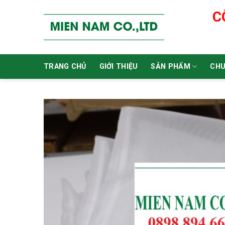
Skip
C
to
content
TRANG CHỦ
GIỚI THIỆU
SẢN PHẨM
CHU