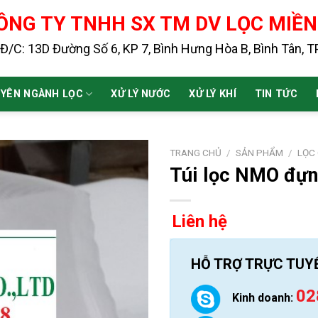
ÔNG TY TNHH SX TM DV LỌC MIỀ
Đ/C: 13D Đường Số 6, KP 7, Bình Hưng Hòa B, Bình Tân, 
YÊN NGÀNH LỌC
XỬ LÝ NƯỚC
XỬ LÝ KHÍ
TIN TỨC
TRANG CHỦ
/
SẢN PHẨM
/
LỌC
Túi lọc NMO đựng
Liên hệ
HỖ TRỢ TRỰC TUY
02
Kinh doanh: