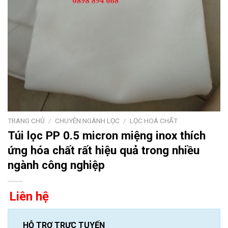
TRANG CHỦ
/
CHUYÊN NGÀNH LỌC
/
LỌC HOÁ CHẤT
Túi lọc PP 0.5 micron miệng inox thích
ứng hóa chất rất hiệu quả trong nhiều
ngành công nghiệp
Liên hệ
HỖ TRỢ TRỰC TUYẾN