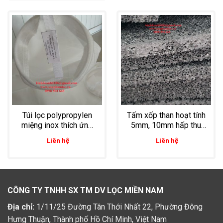
Túi lọc polypropylen
Tấm xốp than hoạt tính
miệng inox thích ứng
5mm, 10mm hấp thu
hóa chất tốt dùng trong
khí độc từ hơi dung
Liên hệ
Liên hệ
lọc axit HCl
môi hóa chất
CÔNG TY TNHH SX TM DV LỌC MIỀN NAM
Địa chỉ:
1/11/25 Đường Tân Thới Nhất 22, Phường Đông
Hưng Thuận, Thành phố Hồ Chí Minh, Việt Nam