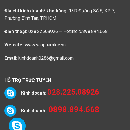
Địa chỉ kinh doanh/ kho hàng:
13D Đường Số 6, KP 7,
Phường Bình Tân, TP.HCM
Điện thoại:
028.22508926 – Hotline :0898.894.668
Website:
www.sanphamloc.vn
Email:
kinhdoanh0286@gmail.com
HỖ TRỢ TRỰC TUYẾN
028.225.08926
Kinh doanh:
0898.894.668
Kinh doanh :