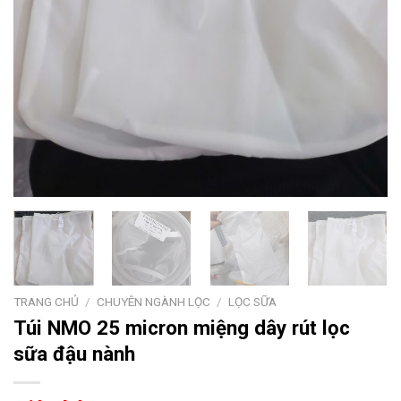
TRANG CHỦ
/
CHUYÊN NGÀNH LỌC
/
LỌC SỮA
Túi NMO 25 micron miệng dây rút lọc
sữa đậu nành