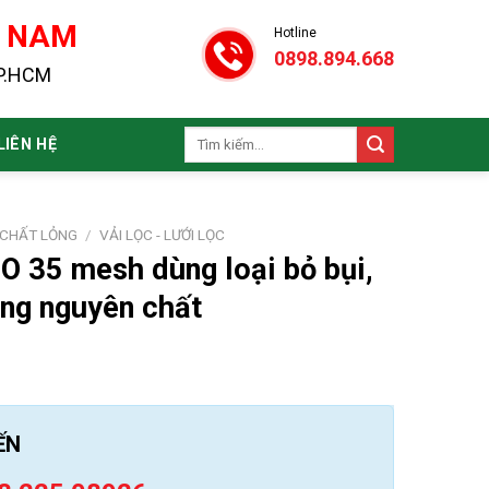
N NAM
Hotline
0898.894.668
TP.HCM
Tìm
LIÊN HỆ
kiếm:
 CHẤT LỎNG
/
VẢI LỌC - LƯỚI LỌC
O 35 mesh dùng loại bỏ bụi,
ong nguyên chất
ẾN