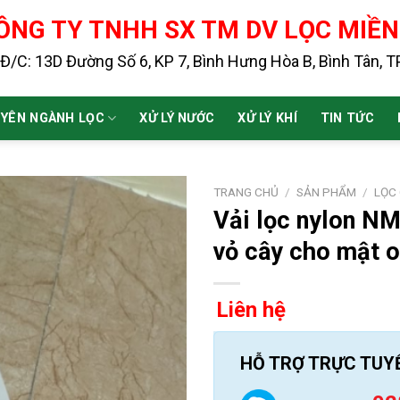
ÔNG TY TNHH SX TM DV LỌC MIỀ
Đ/C: 13D Đường Số 6, KP 7, Bình Hưng Hòa B, Bình Tân, 
YÊN NGÀNH LỌC
XỬ LÝ NƯỚC
XỬ LÝ KHÍ
TIN TỨC
TRANG CHỦ
/
SẢN PHẨM
/
LỌC
Vải lọc nylon NM
vỏ cây cho mật 
Liên hệ
HỖ TRỢ TRỰC TUY