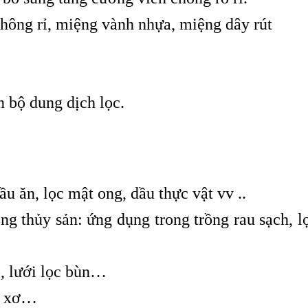
không rỉ, miệng vành nhựa, miệng dây rút
n bộ dung dịch lọc.
 ăn, lọc mật ong, dầu thực vật vv ..
ng thủy sản: ứng dụng trong trồng rau sạch, l
, lưới lọc bùn…
ất xơ…