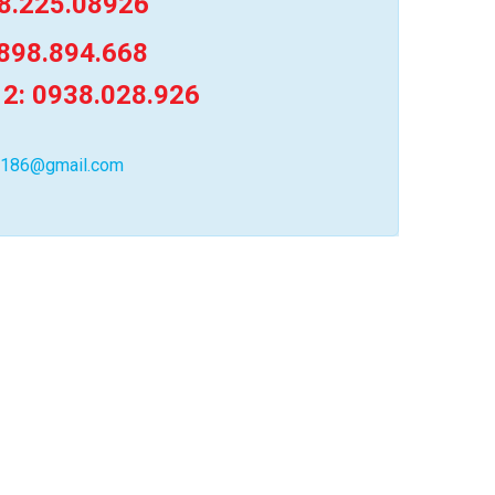
8.225.08926
898.894.668
 2: 0938.028.926
0186@gmail.com