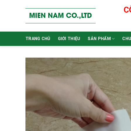
Skip
C
to
content
TRANG CHỦ
GIỚI THIỆU
SẢN PHẨM
CHU