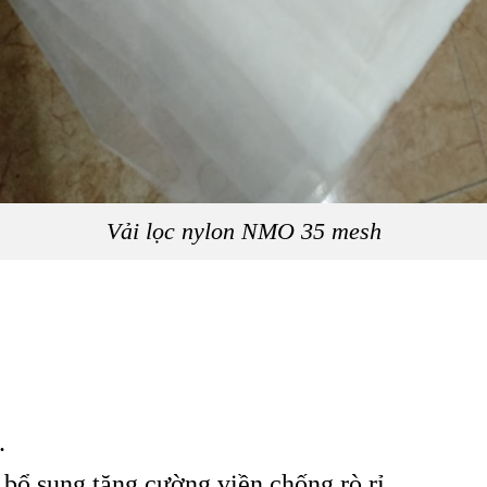
Vải lọc nylon NMO 35 mesh
.
bổ sung tăng cường viền chống rò rỉ.