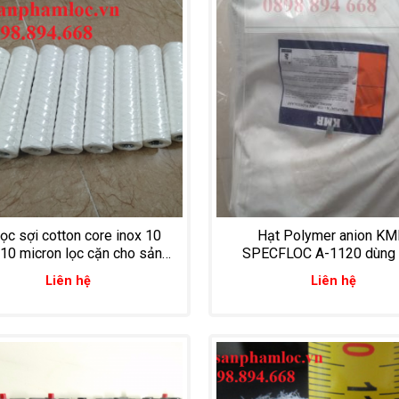
lọc sợi cotton core inox 10
Hạt Polymer anion K
 10 micron lọc cặn cho sản
SPECFLOC A-1120 dùng
xuất mực in
nước thải
Liên hệ
Liên hệ