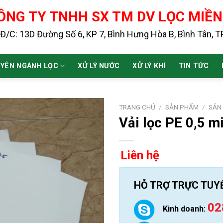
ÔNG TY TNHH SX TM DV LỌC MIỀ
Đ/C: 13D Đường Số 6, KP 7, Bình Hưng Hòa B, Bình Tân, 
YÊN NGÀNH LỌC
XỬ LÝ NƯỚC
XỬ LÝ KHÍ
TIN TỨC
TRANG CHỦ
/
SẢN PHẨM
/
SẢN
Vải lọc PE 0,5 m
Liên hệ
HỖ TRỢ TRỰC TUY
02
Kinh doanh: