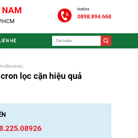
N NAM
Hotline
0898.894.668
TP.HCM
Tìm
LIÊN HỆ
kiếm:
 PHẨM KHÁC
icron lọc cặn hiệu quả
ẾN
8.225.08926