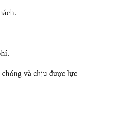
hách.
phí.
h chóng và chịu được lực