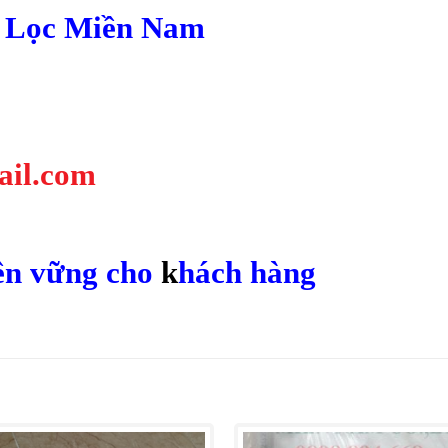
 Lọc Miền Nam
ail.com
ền vững cho
k
hách hàng