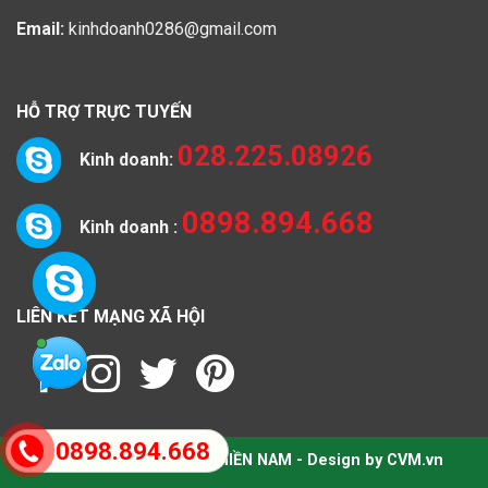
Email:
kinhdoanh0286@gmail.com
HỖ TRỢ TRỰC TUYẾN
028.225.08926
Kinh doanh:
0898.894.668
Kinh doanh :
LIÊN KẾT MẠNG XÃ HỘI
0898.894.668
Copyright 2026 ©
LỌC MIỀN NAM - Design by CVM.vn