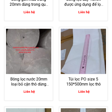
20mm dùng trong quá
được ứng dụng để lọc
trình chắn đầu nguồn
bụi
Liên hệ
Liên hệ
lọc nước cho ao nuôi
tôm
Bông lọc nước 20mm
Túi lọc PO size 5
loại bỏ cặn thô dùng
150*500mm lọc thô
cho cả ao nuôi tôm và
Liên hệ
Liên hệ
lọc nước sinh hoạt
trong gia đình