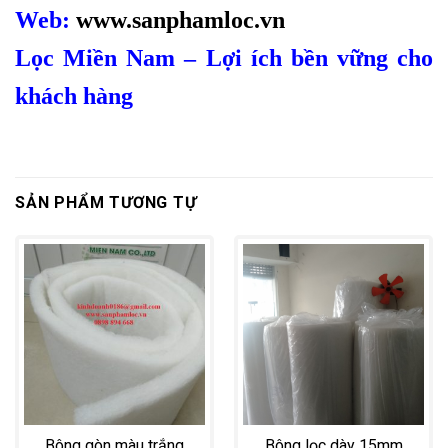
Web:
www.sanphamloc.vn
Lọc Miền Nam – Lợi ích bền vững cho
khách hàng
SẢN PHẨM TƯƠNG TỰ
Bông gòn màu trắng
Bông lọc dày 15mm