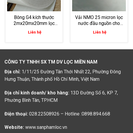
Bông G4 kích thước
Vải NMO 25 micron lọc
2mx20mx20mm lọc
nước đầu nguồn cho
nước tuần hoàn cho
nuôi tôm
Liên hệ
Liên hệ
vuông nuôi tôm thẻ,
tôm sú, tôm hùm
CÔNG TY TNHH SX TM DV LỌC MIỀN NAM
Địa chỉ:
1/11/25 Đường Tân Thới Nhất 22, Phường Đông
Hưng Thuận, Thành phố Hồ Chí Minh, Việt Nam
Địa chỉ kinh doanh/ kho hàng:
13D Đường Số 6, KP 7,
Phường Bình Tân, TP.HCM
Điện thoại:
028.22508926 – Hotline :0898.894.668
Website:
www.sanphamloc.vn