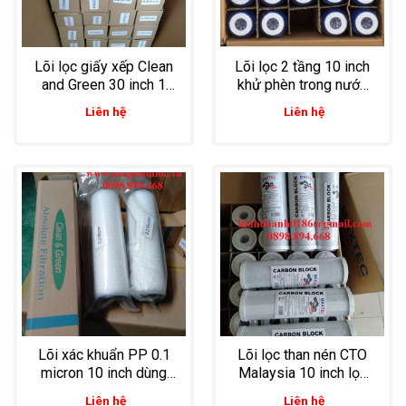
Lõi lọc giấy xếp Clean
Lõi lọc 2 tầng 10 inch
and Green 30 inch 1
khử phèn trong nước
micron oring 226 nhọn
sinh hoạt
Liên hệ
Liên hệ
Lõi xác khuẩn PP 0.1
Lõi lọc than nén CTO
micron 10 inch dùng
Malaysia 10 inch lọc
trong lọc nước sạch
nước tinh khiết đóng
Liên hệ
Liên hệ