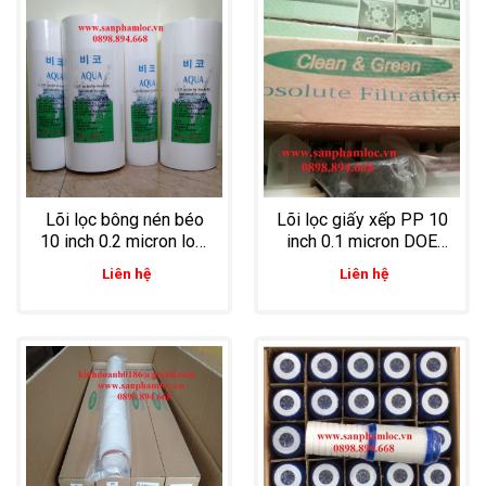
Lõi lọc bông nén béo
Lõi lọc giấy xếp PP 10
10 inch 0.2 micron loại
inch 0.1 micron DOE
bỏ tạp chất li ti trong
lọc thực phẩm
Liên hệ
Liên hệ
nước tinh khiết