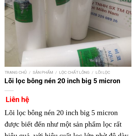
TRANG CHỦ
/
SẢN PHẨM
/
LỌC CHẤT LỎNG
/
LÕI LỌC
Lõi lọc bông nén 20 inch big 5 micron
Liên hệ
Lõi lọc bông nén 20 inch big 5 micron
được biết đến như một sản phẩm lọc rất
hiệu quả, với hiệu suất lọc lớn nhờ độ dày