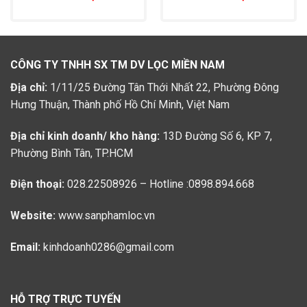
cho các bệnh viện
chai
CÔNG TY TNHH SX TM DV LỌC MIỀN NAM
Địa chỉ:
1/11/25 Đường Tân Thới Nhất 22, Phường Đông
Hưng Thuận, Thành phố Hồ Chí Minh, Việt Nam
Địa chỉ kinh doanh/ kho hàng:
13D Đường Số 6, KP 7,
Phường Bình Tân, TP.HCM
Điện thoại:
028.22508926 – Hotline :0898.894.668
Website:
www.sanphamloc.vn
Email:
kinhdoanh0286@gmail.com
HỖ TRỢ TRỰC TUYẾN