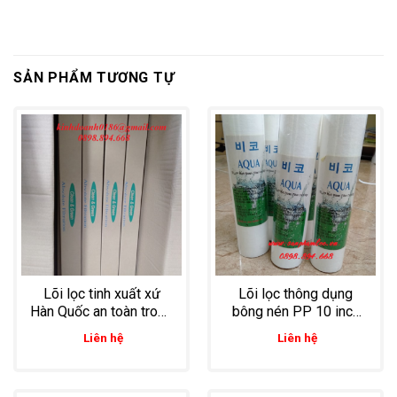
SẢN PHẨM TƯƠNG TỰ
Lõi lọc tinh xuất xứ
Lõi lọc thông dụng
Hàn Quốc an toàn trong
bông nén PP 10 inch
lọc thực phẩm, lọc
sử dụng trong thực
Liên hệ
Liên hệ
rượu, lọc bia
phẩm, đồ uống và cả
các ngành công nghiệp