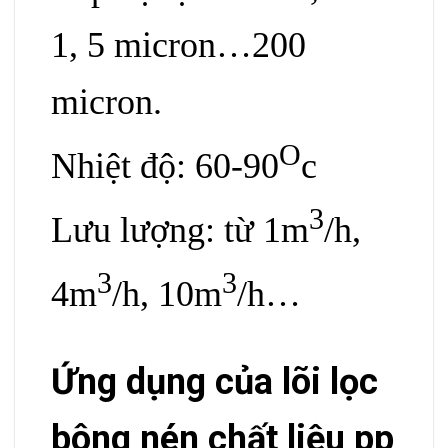
1, 5 micron…200
micron.
O
Nhiệt độ: 60-90
c
3
Lưu lượng: từ 1m
/h,
3
3
4m
/h, 10m
/h…
Ứng dụng của lõi lọc
bông nén chất liệu pp