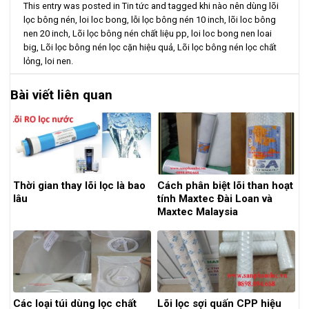
This entry was posted in
Tin tức
and tagged
khi nào nên dùng lõi
lọc bông nén
,
loi loc bong
,
lỗi lọc bông nén 10 inch
,
lõi loc bông
nen 20 inch
,
Lõi lọc bông nén chất liệu pp
,
loi loc bong nen loai
big
,
Lõi lọc bông nén lọc cặn hiệu quả
,
Lõi lọc bông nén lọc chất
lỏng
,
loi nen
.
Bài viết liên quan
Thời gian thay lõi lọc là bao
Cách phân biệt lõi than hoạt
lâu
tính Maxtec Đài Loan và
Maxtec Malaysia
Các loại túi dùng lọc chất
Lõi lọc sợi quấn CPP hiệu