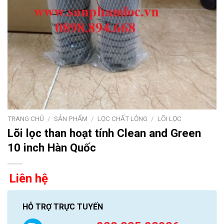
TRANG CHỦ
/
SẢN PHẨM
/
LỌC CHẤT LỎNG
/
LÕI LỌC
Lõi lọc than hoạt tính Clean and Green
10 inch Hàn Quốc
Liên hệ
HỖ TRỢ TRỰC TUYẾN