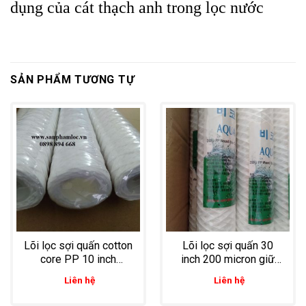
dụng của cát thạch anh trong lọc nước
SẢN PHẨM TƯƠNG TỰ
Lõi lọc sợi quấn cotton
Lõi lọc sợi quấn 30
core PP 10 inch
inch 200 micron giữ
chuyên dùng lọc nước
cặn, tạp chất trong hệ
Liên hệ
Liên hệ
thải
thống xử lý nước thải