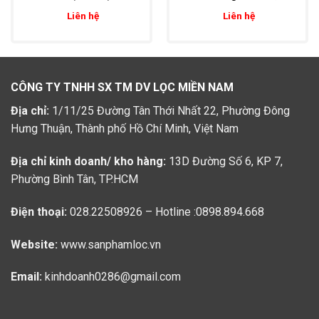
chiên, dầu thải trong
inch lọc chất lỏng lưu
Liên hệ
Liên hệ
thực phẩm
lượng lớn
CÔNG TY TNHH SX TM DV LỌC MIỀN NAM
Địa chỉ:
1/11/25 Đường Tân Thới Nhất 22, Phường Đông
Hưng Thuận, Thành phố Hồ Chí Minh, Việt Nam
Địa chỉ kinh doanh/ kho hàng:
13D Đường Số 6, KP 7,
Phường Bình Tân, TP.HCM
Điện thoại:
028.22508926 – Hotline :0898.894.668
Website:
www.sanphamloc.vn
Email:
kinhdoanh0286@gmail.com