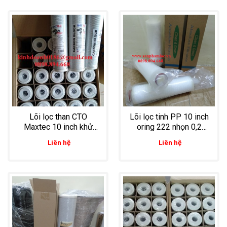
Lõi lọc than CTO
Lõi lọc tinh PP 10 inch
Maxtec 10 inch khử
oring 222 nhọn 0,2
andehite trong lọc rượu
micron lọc dầu dừa,
Liên hệ
Liên hệ
dầu cọ, dầu thực vật