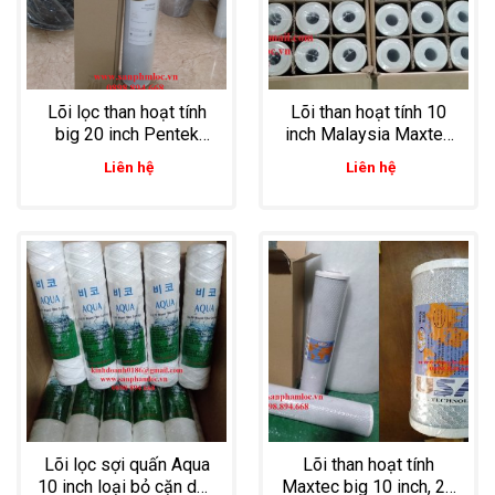
Lõi lọc than hoạt tính
Lõi than hoạt tính 10
big 20 inch Pentek
inch Malaysia Maxtec
xuất xứ Mỹ
chính hãng an toàn cho
Liên hệ
Liên hệ
lọc thực phẩm
Lõi lọc sợi quấn Aqua
Lõi than hoạt tính
10 inch loại bỏ cặn dầu
Maxtec big 10 inch, 20