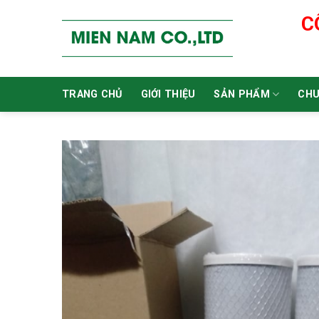
Skip
C
to
content
TRANG CHỦ
GIỚI THIỆU
SẢN PHẨM
CHU