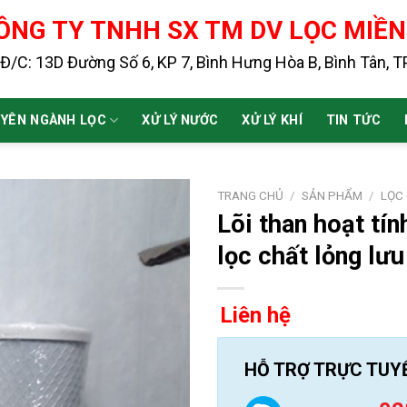
ÔNG TY TNHH SX TM DV LỌC MIỀ
Đ/C: 13D Đường Số 6, KP 7, Bình Hưng Hòa B, Bình Tân, 
YÊN NGÀNH LỌC
XỬ LÝ NƯỚC
XỬ LÝ KHÍ
TIN TỨC
TRANG CHỦ
/
SẢN PHẨM
/
LỌC
Lõi than hoạt tín
lọc chất lỏng lưu
Liên hệ
HỖ TRỢ TRỰC TUY