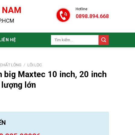
N NAM
Hotline
0898.894.668
TP.HCM
Tìm
LIÊN HỆ
kiếm:
 CHẤT LỎNG
/
LÕI LỌC
h big Maxtec 10 inch, 20 inch
 lượng lớn
ẾN