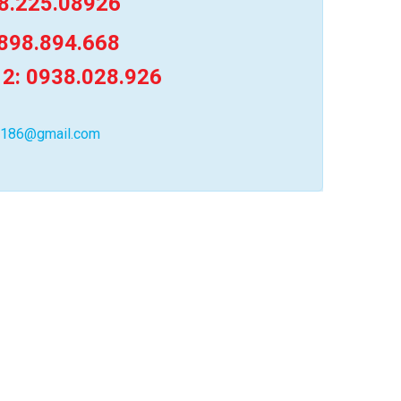
8.225.08926
898.894.668
 2: 0938.028.926
0186@gmail.com