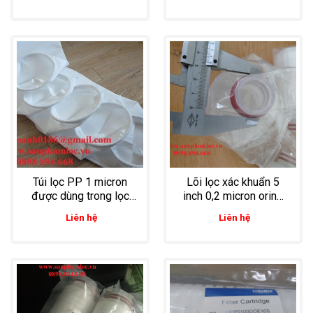
máy dược phẩm, thuốc
nước, siro
Túi lọc PP 1 micron
Lõi lọc xác khuẩn 5
được dùng trong lọc
inch 0,2 micron oring
thực phẩm
215 loc dược phẩm,
Liên hệ
Liên hệ
lọc dung dịch phòng thí
nghiệm