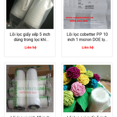
Lõi lọc giấy xếp 5 inch
Lõi lọc cobetter PP 10
dùng trong lọc khí
inch 1 micron DOE lọc
ngành dược, thực
dược siro, thuốc nước
Liên hệ
Liên hệ
phẩm và công nghiệp
đóng chai