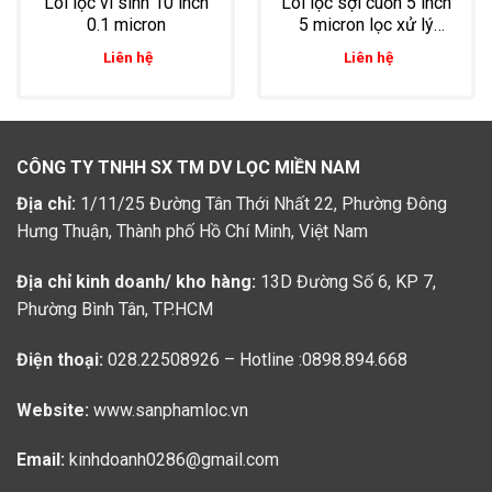
Lõi lọc vi sinh 10 inch
Lõi lọc sợi cuốn 5 inch
0.1 micron
5 micron lọc xử lý
nước thải trong dược
Liên hệ
Liên hệ
phẩm
CÔNG TY TNHH SX TM DV LỌC MIỀN NAM
Địa chỉ:
1/11/25 Đường Tân Thới Nhất 22, Phường Đông
Hưng Thuận, Thành phố Hồ Chí Minh, Việt Nam
Địa chỉ kinh doanh/ kho hàng:
13D Đường Số 6, KP 7,
Phường Bình Tân, TP.HCM
Điện thoại:
028.22508926 – Hotline :0898.894.668
Website:
www.sanphamloc.vn
Email:
kinhdoanh0286@gmail.com