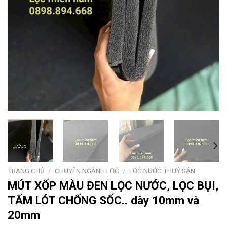
TRANG CHỦ
/
CHUYÊN NGÀNH LỌC
/
LỌC NƯỚC THUỶ SẢN
MÚT XỐP MÀU ĐEN LỌC NƯỚC, LỌC BỤI,
TẤM LÓT CHỐNG SỐC.. dày 10mm và
20mm