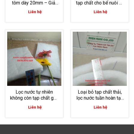
tôm dày 20mm – Giải
tạp chất cho bể nuôi cá
pháp hiệu quả trong lọc
giống tiêu chuẩn G4
Liên hệ
Liên hệ
nước nuôi trồng thủy
dày 20mm
hải sản
Lọc nước tự nhiên
Loại bỏ tạp chất thải,
không còn tạp chất gây
lọc nước tuần hoàn tạo
hại cho ao nuôi bằng
oxi trong ao nuôi tôm
Liên hệ
Liên hệ
bông lọc 10mm
thẻ bằng bông lọc thô
G4 dày 20mm