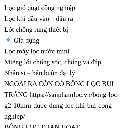
Lọc gió quạt công nghiệp
Lọc khí đầu vào – đầu ra
Lót chống rung thiết bị
Gia dụng
Lọc máy lọc nước mini
Miếng lót chống sốc, chống va đập
Nhận sỉ – bán buôn đại lý
NGOÀI RA CÒN CÓ BÔNG LỌC BỤI
TRẮNG
https://sanphamloc.vn/bong-loc-
g2-10mm-duoc-dung-loc-khi-bui-cong-
nghiep/
BÔNG LỌC THAN HOẠT