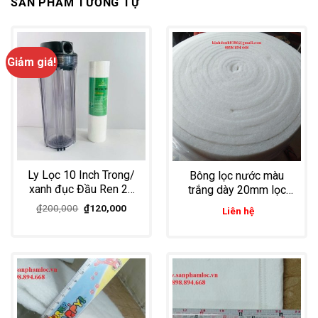
SẢN PHẨM TƯƠNG TỰ
Giảm giá!
Ly Lọc 10 Inch Trong/
Bông lọc nước màu
xanh đục Đầu Ren 21
trắng dày 20mm lọc
Lọc Nước Sinh Hoạt,
nước đầu vào và nước
Giá
Giá
₫
200,000
₫
120,000
Liên hệ
Nước Uống
gốc
hiện
thải đầu ra cho ao nuôi
là:
tại
tôm
₫200,000.
là:
₫120,000.