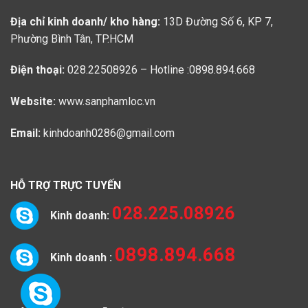
Địa chỉ kinh doanh/ kho hàng:
13D Đường Số 6, KP 7,
Phường Bình Tân, TP.HCM
Điện thoại:
028.22508926 – Hotline :0898.894.668
Website:
www.sanphamloc.vn
Email:
kinhdoanh0286@gmail.com
HỖ TRỢ TRỰC TUYẾN
028.225.08926
Kinh doanh:
0898.894.668
Kinh doanh :