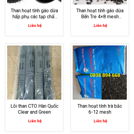
Than hoạt tính gáo dừa
Than hoạt tính gáo dừa
hấp phụ các tạp chất
Bến Tre 4×8 mesh
hóa học độc hại có
dùng lọc rượu vang
Liên hệ
Liên hệ
trong nước
Lõi than CTO Hàn Quốc
Than hoạt tính trà bắc
Clear and Green
6-12 mesh
Liên hệ
Liên hệ